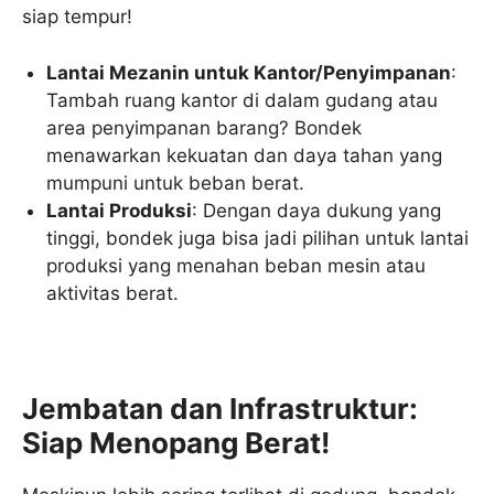
siap tempur!
Lantai Mezanin untuk Kantor/Penyimpanan
:
Tambah ruang kantor di dalam gudang atau
area penyimpanan barang? Bondek
menawarkan kekuatan dan daya tahan yang
mumpuni untuk beban berat.
Lantai Produksi
: Dengan daya dukung yang
tinggi, bondek juga bisa jadi pilihan untuk lantai
produksi yang menahan beban mesin atau
aktivitas berat.
Jembatan dan Infrastruktur:
Siap Menopang Berat!