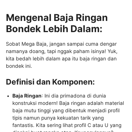
Mengenal Baja Ringan
Bondek Lebih Dalam:
Sobat Mega Baja, jangan sampai cuma dengar
namanya doang, tapi nggak paham isinya! Yuk,
kita bedah lebih dalam apa itu baja ringan dan
bondek ini.
Definisi dan Komponen:
Baja Ringan
: Ini dia primadona di dunia
konstruksi modern! Baja ringan adalah material
baja mutu tinggi yang dibentuk menjadi profil
tipis namun punya kekuatan tarik yang
fantastis. Kita sering lihat profil C atau U yang