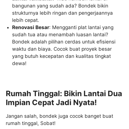
bangunan yang sudah ada? Bondek bikin
strukturnya lebih ringan dan pengerjaannya
lebih cepat.
Renovasi Besar
: Mengganti plat lantai yang
sudah tua atau menambah luasan lantai?
Bondek adalah pilihan cerdas untuk efisiensi
waktu dan biaya. Cocok buat proyek besar
yang butuh kecepatan dan kualitas tingkat
dewa!
Rumah Tinggal: Bikin Lantai Dua
Impian Cepat Jadi Nyata!
Jangan salah, bondek juga cocok banget buat
rumah tinggal, Sobat!