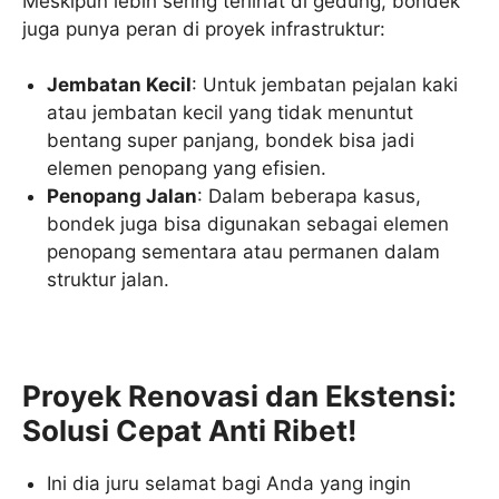
Meskipun lebih sering terlihat di gedung, bondek
juga punya peran di proyek infrastruktur:
Jembatan Kecil
: Untuk jembatan pejalan kaki
atau jembatan kecil yang tidak menuntut
bentang super panjang, bondek bisa jadi
elemen penopang yang efisien.
Penopang Jalan
: Dalam beberapa kasus,
bondek juga bisa digunakan sebagai elemen
penopang sementara atau permanen dalam
struktur jalan.
Proyek Renovasi dan Ekstensi:
Solusi Cepat Anti Ribet!
Ini dia juru selamat bagi Anda yang ingin