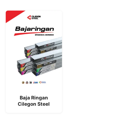
Baja Ringan
Cilegon Steel