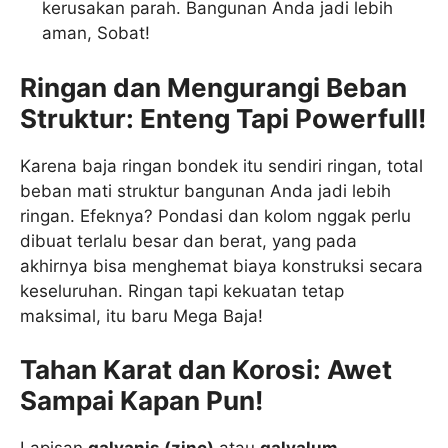
kerusakan parah. Bangunan Anda jadi lebih
aman, Sobat!
Ringan dan Mengurangi Beban
Struktur: Enteng Tapi Powerfull!
Karena baja ringan bondek itu sendiri ringan, total
beban mati struktur bangunan Anda jadi lebih
ringan. Efeknya? Pondasi dan kolom nggak perlu
dibuat terlalu besar dan berat, yang pada
akhirnya bisa menghemat biaya konstruksi secara
keseluruhan. Ringan tapi kekuatan tetap
maksimal, itu baru Mega Baja!
Tahan Karat dan Korosi: Awet
Sampai Kapan Pun!