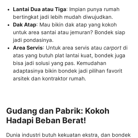
Lantai Dua atau Tiga
: Impian punya rumah
bertingkat jadi lebih mudah diwujudkan.
Dak Atap
: Mau bikin dak atap yang kokoh
untuk area santai atau jemuran? Bondek siap
jadi pondasinya.
Area Servis
: Untuk area servis atau
carport
di
atas yang butuh plat lantai kuat, bondek juga
bisa jadi solusi yang pas. Kemudahan
adaptasinya bikin bondek jadi pilihan favorit
arsitek dan kontraktor rumah.
Gudang dan Pabrik: Kokoh
Hadapi Beban Berat!
Dunia industri butuh kekuatan ekstra, dan bondek