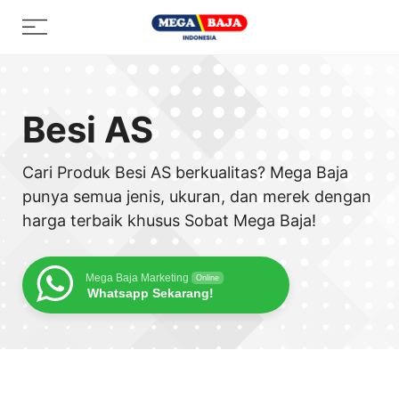
Skip
Menu
to
content
Besi AS
Cari Produk Besi AS berkualitas? Mega Baja
punya semua jenis, ukuran, dan merek dengan
harga terbaik khusus Sobat Mega Baja!
Mega Baja Marketing
Online
Whatsapp Sekarang!