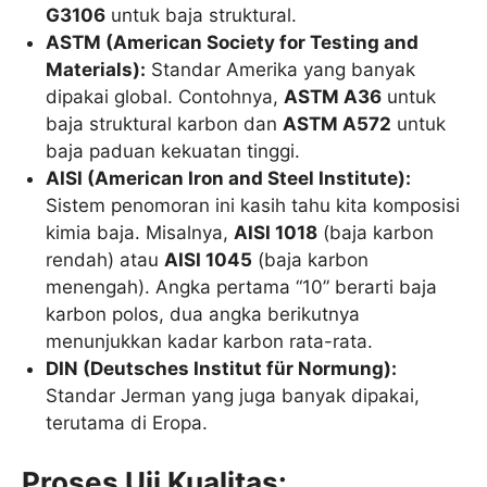
G3106
untuk baja struktural.
ASTM (American Society for Testing and
Materials):
Standar Amerika yang banyak
dipakai global. Contohnya,
ASTM A36
untuk
baja struktural karbon dan
ASTM A572
untuk
baja paduan kekuatan tinggi.
AISI (American Iron and Steel Institute):
Sistem penomoran ini kasih tahu kita komposisi
kimia baja. Misalnya,
AISI 1018
(baja karbon
rendah) atau
AISI 1045
(baja karbon
menengah). Angka pertama “10” berarti baja
karbon polos, dua angka berikutnya
menunjukkan kadar karbon rata-rata.
DIN (Deutsches Institut für Normung):
Standar Jerman yang juga banyak dipakai,
terutama di Eropa.
Proses Uji Kualitas: