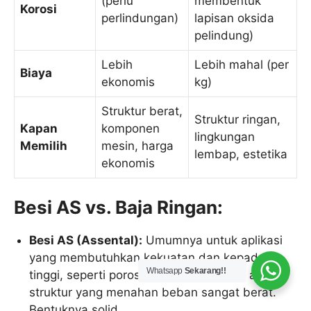
(perlu
membentuk
Korosi
perlindungan)
lapisan oksida
pelindung)
Lebih
Lebih mahal (per
Biaya
ekonomis
kg)
Struktur berat,
Struktur ringan,
Kapan
komponen
lingkungan
Memilih
mesin, harga
lembap, estetika
ekonomis
Besi AS vs. Baja Ringan:
Besi AS (Assental):
Umumnya untuk aplikasi
yang membutuhkan kekuatan dan kepadatan
Whatsapp
Sekarang!!
tinggi, seperti poros, komponen mesin, atau
struktur yang menahan beban sangat berat.
Bentuknya solid.