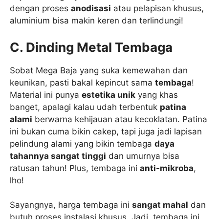
dengan proses
anodisasi
atau pelapisan khusus,
aluminium bisa makin keren dan terlindungi!
C. Dinding Metal Tembaga
Sobat Mega Baja yang suka kemewahan dan
keunikan, pasti bakal kepincut sama
tembaga
!
Material ini punya
estetika unik
yang khas
banget, apalagi kalau udah terbentuk
patina
alami
berwarna kehijauan atau kecoklatan. Patina
ini bukan cuma bikin cakep, tapi juga jadi lapisan
pelindung alami yang bikin tembaga
daya
tahannya sangat tinggi
dan umurnya bisa
ratusan tahun! Plus, tembaga ini
anti-mikroba
,
lho!
Sayangnya, harga tembaga ini
sangat mahal
dan
butuh proses instalasi khusus. Jadi, tembaga ini