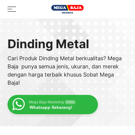
Skip
Menu
to
content
Dinding Metal
Cari Produk Dinding Metal berkualitas? Mega
Baja punya semua jenis, ukuran, dan merek
dengan harga terbaik khusus Sobat Mega
Baja!
Mega Baja Marketing
Online
Whatsapp Sekarang!