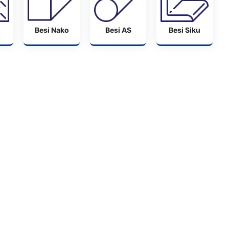
Besi Nako
Besi AS
Besi Siku