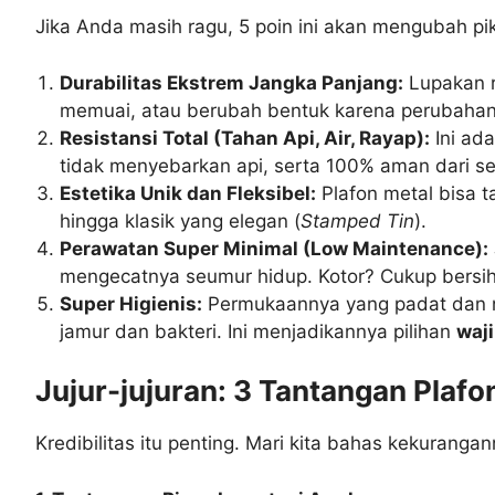
Jika Anda masih ragu, 5 poin ini akan mengubah pi
Durabilitas Ekstrem Jangka Panjang:
Lupakan r
memuai, atau berubah bentuk karena perubahan
Resistansi Total (Tahan Api, Air, Rayap):
Ini ad
tidak menyebarkan api, serta 100% aman dari ser
Estetika Unik dan Fleksibel:
Plafon metal bisa t
hingga klasik yang elegan (
Stamped Tin
).
Perawatan Super Minimal (Low Maintenance):
mengecatnya seumur hidup. Kotor? Cukup bersi
Super Higienis:
Permukaannya yang padat dan no
jamur dan bakteri. Ini menjadikannya pilihan
waj
Jujur-jujuran: 3 Tantangan Plafo
Kredibilitas itu penting. Mari kita bahas kekurang