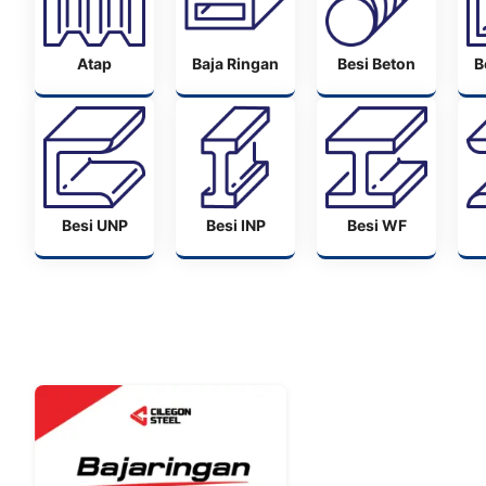
Atap
Baja Ringan
Besi Beton
B
Besi UNP
Besi INP
Besi WF