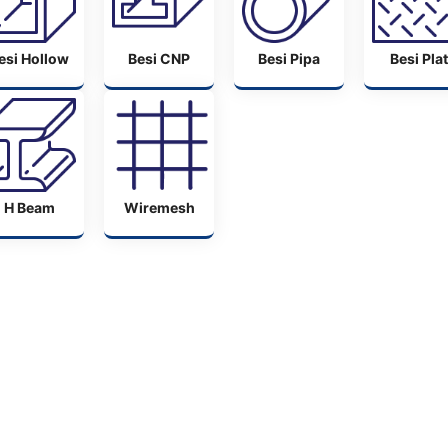
esi Hollow
Besi CNP
Besi Pipa
Besi Plat
H Beam
Wiremesh