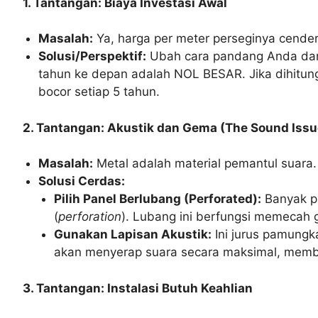
1. Tantangan: Biaya Investasi Awal
Masalah:
Ya, harga per meter perseginya cender
Solusi/Perspektif:
Ubah cara pandang Anda dari
tahun ke depan adalah NOL BESAR. Jika dihitung
bocor setiap 5 tahun.
2. Tantangan: Akustik dan Gema (The Sound Issu
Masalah:
Metal adalah material pemantul suara.
Solusi Cerdas:
Pilih Panel Berlubang (Perforated):
Banyak pa
(
perforation
). Lubang ini berfungsi memecah
Gunakan Lapisan Akustik:
Ini jurus pamung
akan menyerap suara secara maksimal, memb
3. Tantangan: Instalasi Butuh Keahlian