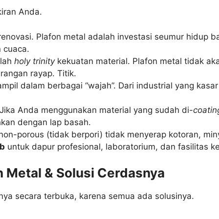
kiran Anda.
enovasi. Plafon metal adalah investasi seumur hidup 
 cuaca.
alah
holy trinity
kekuatan material. Plafon metal tidak ak
angan rayap. Titik.
ampil dalam berbagai “wajah”. Dari industrial yang kasa
Jika Anda menggunakan material yang sudah di-
coatin
hkan dengan lap basah.
n-porous (tidak berpori) tidak menyerap kotoran, mi
ib
untuk dapur profesional, laboratorium, dan fasilitas k
n Metal & Solusi Cerdasnya
annya secara terbuka, karena semua ada solusinya.