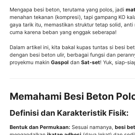
Mengapa besi beton, terutama yang polos, jadi
mat
menahan tekanan (kompresi), tapi gampang KO kalau 
gaya tarik itu, memastikan struktur tetap solid, an
cuma karena beban yang enggak seberapa!
Dalam artikel ini, kita bakal kupas tuntas si besi b
dengan besi beton ulir, berbagai fungsi dan peran
proyekmu makin
Gaspol
dan
Sat-set
! Yuk, siap-si
Memahami Besi Beton Pol
Definisi dan Karakteristik Fisik:
Bentuk dan Permukaan:
Sesuai namanya,
besi be
mengandalkan
ikatan adhesi
(daya lekat) dan sedi