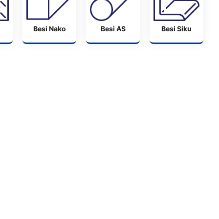
Besi Nako
Besi AS
Besi Siku