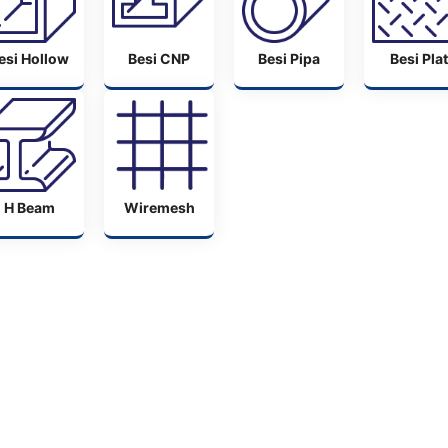
esi Hollow
Besi CNP
Besi Pipa
Besi Plat
H Beam
Wiremesh