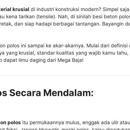
erial krusial
di industri konstruksi modern? Simpel saj
kena tarikan (tensile). Nah, di sinilah besi beton pol
ti retak, dan siap hadapi berbagai tantangan. Bayangin d
eton polos ini sampai ke akar-akarnya. Mulai dari definis
nya yang krusial, standar kualitas yang wajib kamu tah
ap dapat ilmu daging dari Mega Baja!
os Secara Mendalam:
ton polos
itu permukaannya mulus, enggak ada ulir atau 
kit friksi. Jangan khawatir, meski polos, kalau dipadu