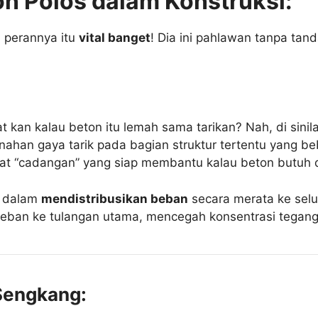
on Polos dalam Konstruksi:
i perannya itu
vital banget
! Dia ini pahlawan tanpa ta
 kan kalau beton itu lemah sama tarikan? Nah, di sinil
han gaya tarik pada bagian struktur tertentu yang beb
barat “cadangan” yang siap membantu kalau beton butuh
g dalam
mendistribusikan beban
secara merata ke selur
an ke tulangan utama, mencegah konsentrasi tegangan
Sengkang: