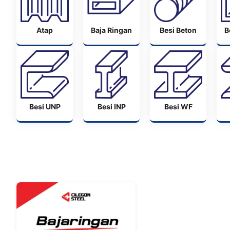
Atap
Baja Ringan
Besi Beton
B
Besi UNP
Besi INP
Besi WF