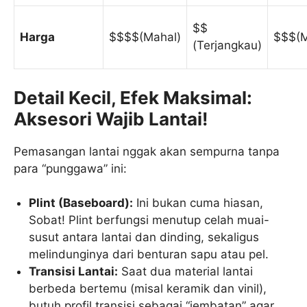
$$
Harga
$$$$(Mahal)
$$$(
(Terjangkau)
Detail Kecil, Efek Maksimal:
Aksesori Wajib Lantai!
Pemasangan lantai nggak akan sempurna tanpa
para “punggawa” ini:
Plint (Baseboard):
Ini bukan cuma hiasan,
Sobat! Plint berfungsi menutup celah muai-
susut antara lantai dan dinding, sekaligus
melindunginya dari benturan sapu atau pel.
Transisi Lantai:
Saat dua material lantai
berbeda bertemu (misal keramik dan vinil),
butuh profil transisi sebagai “jembatan” agar