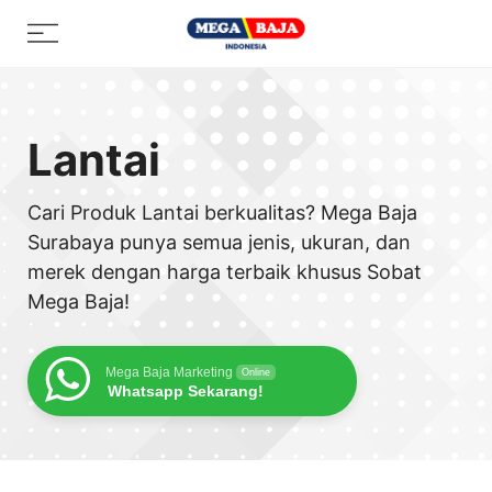
Skip
Menu
to
content
Lantai
Cari Produk Lantai berkualitas? Mega Baja
Surabaya punya semua jenis, ukuran, dan
merek dengan harga terbaik khusus Sobat
Mega Baja!
Mega Baja Marketing
Online
Whatsapp Sekarang!