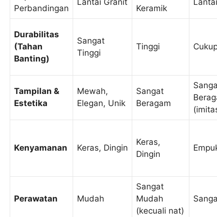
Lantai Granit
Lantai
Perbandingan
Keramik
Durabilitas
Sangat
(Tahan
Tinggi
Cuku
Tinggi
Banting)
Sanga
Tampilan &
Mewah,
Sangat
Bera
Estetika
Elegan, Unik
Beragam
(imita
Keras,
Kenyamanan
Keras, Dingin
Empuk
Dingin
Sangat
Perawatan
Mudah
Mudah
Sang
(kecuali nat)