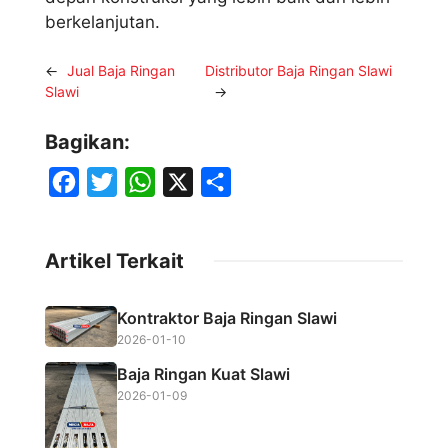
berkelanjutan.
←
Jual Baja Ringan
Distributor Baja Ringan Slawi
Slawi
→
Bagikan:
F
T
W
X
S
a
w
h
h
c
i
a
a
Artikel Terkait
e
t
t
r
b
t
s
e
Kontraktor Baja Ringan Slawi
o
e
A
2026-01-10
o
r
p
Baja Ringan Kuat Slawi
k
p
2026-01-09